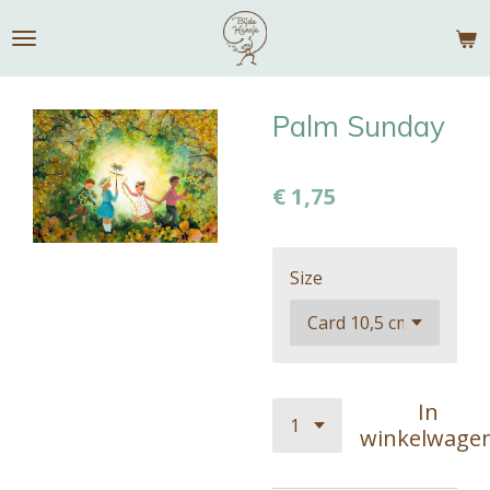
Ga
direct
naar
de
Palm Sunday
hoofdinhoud
€ 1,75
Size
In
winkelwage