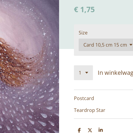
€ 1,75
Size
In winkelwa
Postcard
Teardrop Star
D
D
S