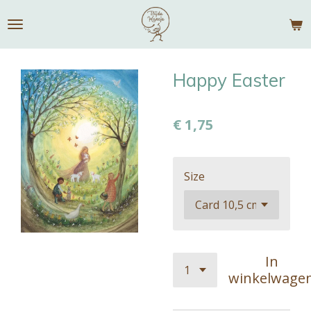
Ga
direct
naar
de
Happy Easter
hoofdinhoud
€ 1,75
Size
In
winkelwage