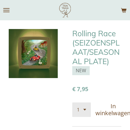
Ga
direct
naar
de
Rolling Race
hoofdinhoud
(SEIZOENSPL
AAT/SEASON
AL PLATE)
NEW
€ 7,95
In
winkelwage