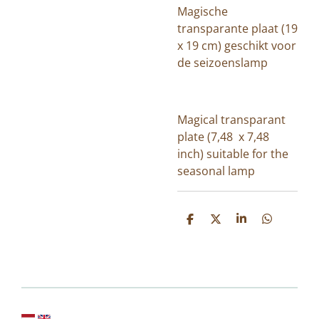
Magische
transparante plaat (19
x 19 cm) geschikt voor
de seizoenslamp
Magical transparant
plate (7,48 x 7,48
inch) suitable for the
seasonal lamp
D
D
S
D
e
e
h
e
l
e
a
l
e
l
r
e
n
e
n