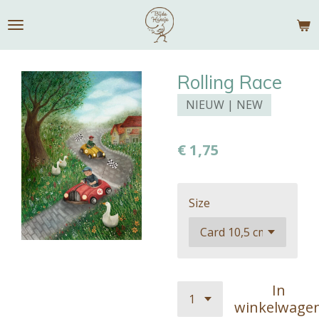
Ga
direct
naar
de
Rolling Race
hoofdinhoud
NIEUW | NEW
€ 1,75
Size
In
winkelwage