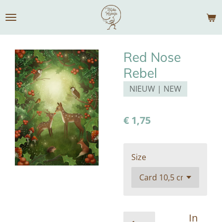
Ga
direct
naar
de
Red Nose
hoofdinhoud
Rebel
NIEUW | NEW
€ 1,75
Size
In