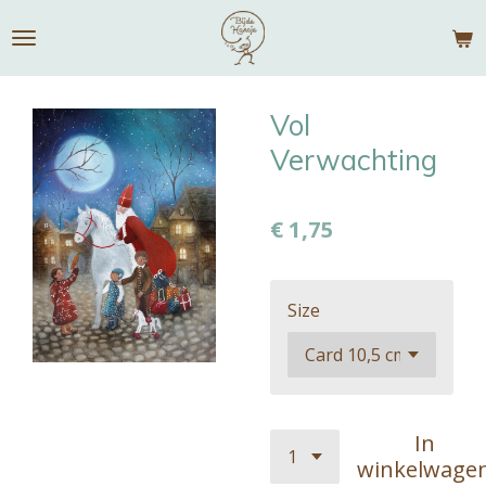
Ga
direct
naar
de
Vol
hoofdinhoud
Verwachting
€ 1,75
Size
In
winkelwage