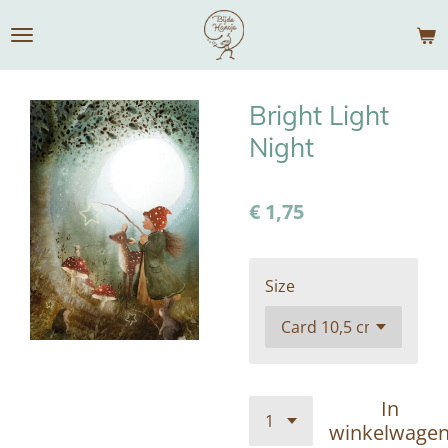
Ga
direct
naar
de
Bright Light
hoofdinhoud
Night
€ 1,75
Size
In
winkelwage