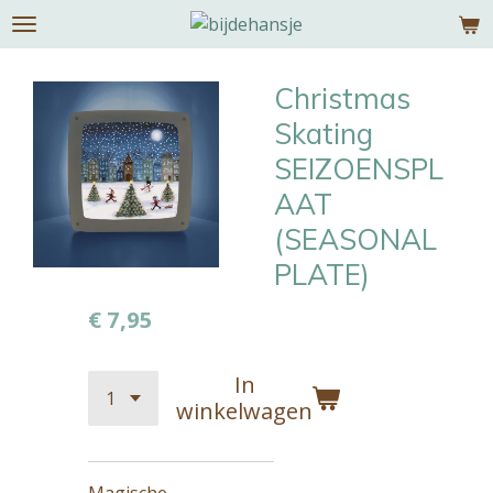
Ga
direct
naar
Christmas
de
Skating
hoofdinhoud
SEIZOENSPL
AAT
(SEASONAL
PLATE)
€ 7,95
In
winkelwagen