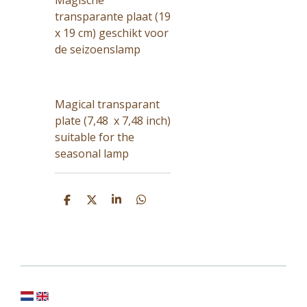
Magische
transparante plaat (19
x 19 cm) geschikt voor
de seizoenslamp
Magical transparant
plate (7,48 x 7,48 inch)
suitable for the
seasonal lamp
D
D
S
D
e
e
h
e
l
e
a
l
e
l
r
e
n
e
n