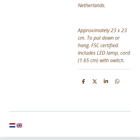
Netherlands.
Approximately 23 x 23
cm. To put down or
hang. FSC certified.
Includes LED lamp, cord
(1.65 cm) with switch.
D
D
S
D
e
e
h
e
l
e
a
l
e
l
r
e
n
e
n