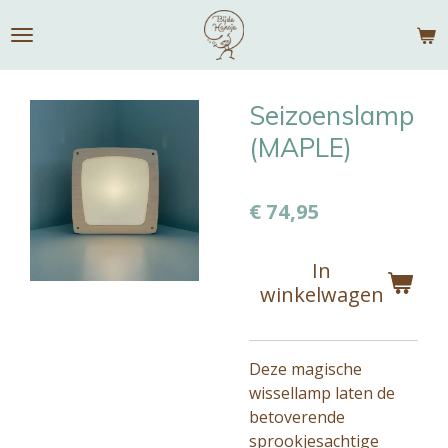
Ga
direct
naar
de
Seizoenslamp
hoofdinhoud
(MAPLE)
€ 74,95
In
winkelwagen
Deze magische
wissellamp laten de
betoverende
sprookjesachtige