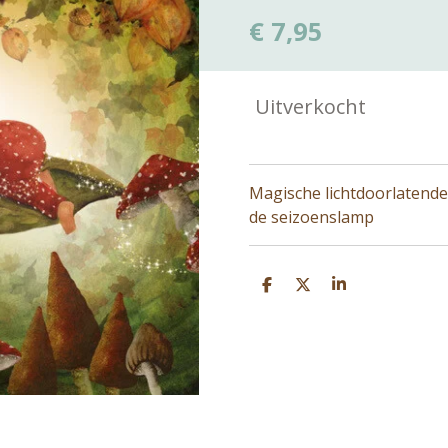
€ 7,95
Uitverkocht
Magische lichtdoorlatende 
de seizoenslamp
D
D
S
e
e
h
l
e
a
e
l
r
n
e