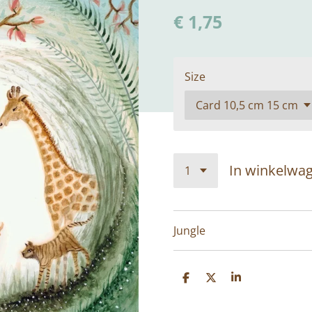
€ 1,75
Size
In winkelwa
Jungle
D
D
S
e
e
h
l
e
a