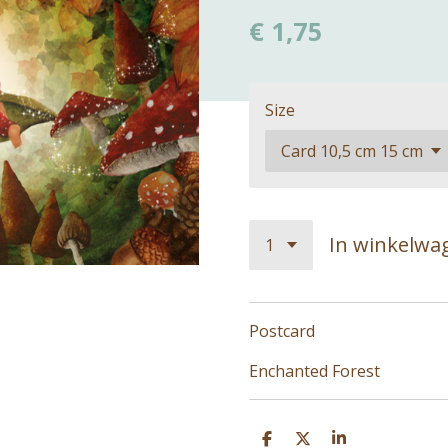
€ 1,75
Size
In winkelwa
Postcard
Enchanted Forest
D
D
S