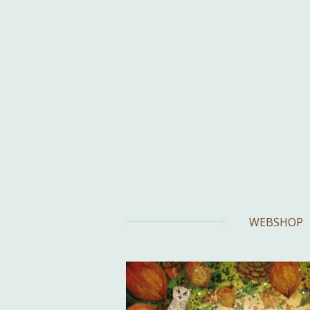
Ga
direct
naar
de
hoofdinhoud
WEBSHOP