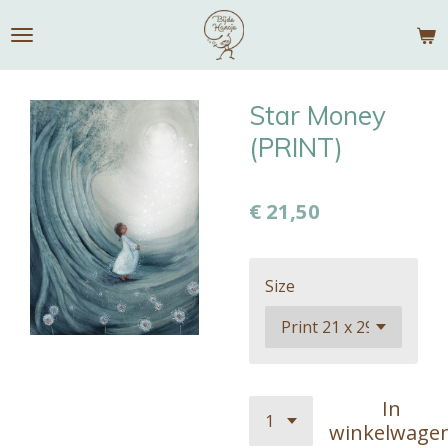
Ga
direct
naar
de
Star Money
hoofdinhoud
(PRINT)
€ 21,50
Size
In
winkelwage