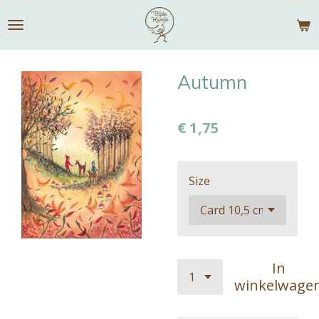
Ga
direct
naar
de
Autumn
hoofdinhoud
€ 1,75
Size
In
winkelwage